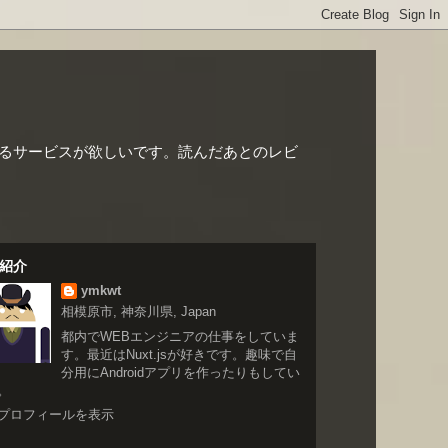
るサービスが欲しいです。読んだあとのレビ
紹介
ymkwt
相模原市, 神奈川県, Japan
都内でWEBエンジニアの仕事をしていま
す。最近はNuxt.jsが好きです。趣味で自
分用にAndroidアプリを作ったりもしてい
。
プロフィールを表示