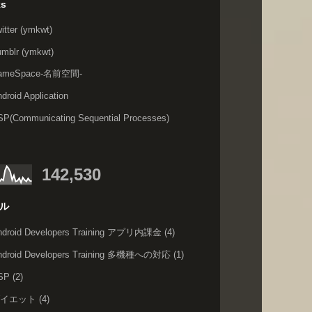
ks
itter (ymkwt)
umblr (ymkwt)
ameSpace-名前空間-
droid Application
SP(Communicating Sequential Processes)
142,530
ル
ndroid Developers Training アプリ内課金
(4)
ndroid Developers Training 多機種への対応
(1)
SP
(2)
ダイエット
(4)