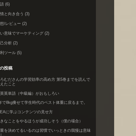
英語
(6)
感情と向き合う
(3)
想/レビュー
(2)
広い意味でマーケティング
(2)
自己分析
(2)
便利ツール
(5)
の投稿
ろむださんの学習効率の高め方 第5巻までを読んで
考えたこと
英英英単語（中級編）がおもしろい
年で8kg痩せて学生時代のベスト体重に戻るまで。
KEAに学ぶコンテンツの見せ方
好きなことをやるほうが成功しそう（僕の場合）
体重を決めてるいるのは習慣でいっときの我慢は意味
なし。