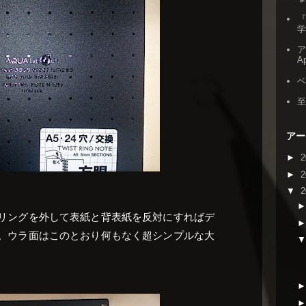
『
ア
Ap
アー
►
2
►
2
▼
2
リングを外して表紙と背表紙を反対にすればデ
。ウラ面はこのとおり何もなく超シンプルな大