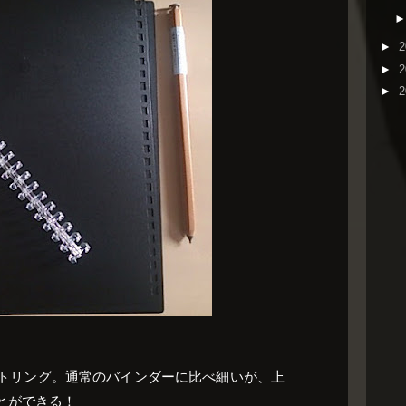
►
2
►
2
►
2
トリング。通常のバインダーに比べ細いが、上
とができる！