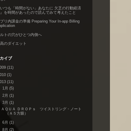
いつも「時間がない」あなたに 欠乏の行動経済
学』を時間があったので読んでみて考えたこと
プリ内課金の準備 Preparing Your In-app Billing
plication
ベルトの穴がひとつ内側へ
至高のダイエット
カイブ
009
(11)
010
(1)
013
(11)
►
1月
(5)
►
2月
(1)
▼
3月
(1)
ＡＱＵＡ ＤＲＯＰｓ ツイストリング・ノート
（Ａ５方眼）
►
6月
(1)
►
8月
(2)