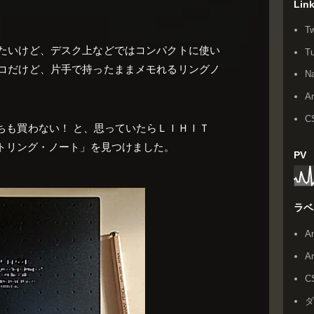
Lin
Tw
たいけど、デスク上などではコンパクトに使い
T
コだけど、片手で持ったままメモれるリングノ
N
An
C
ちも買わない！ と、思っていたらＬＩＨＩＴ
トリング・ノート」を見つけました。
PV
ラベ
A
A
C