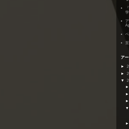
『
ア
Ap
アー
►
2
►
2
▼
2