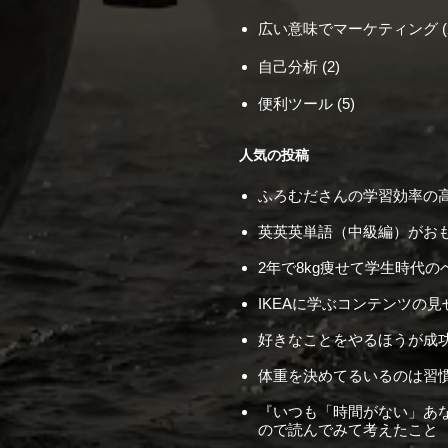
広い意味でマーケティング
(
自己分析
(2)
便利ツール
(5)
人気の投稿
ふろむださんの学習効率の高
英英英単語（中級編）がお
2年で8kg痩せて学生時代
IKEAに学ぶコンテンツの見
好きなことをやるほうが成
体重を決めてるいるのは習
『いつも「時間がない」あ
ので読んでみて考えたこと