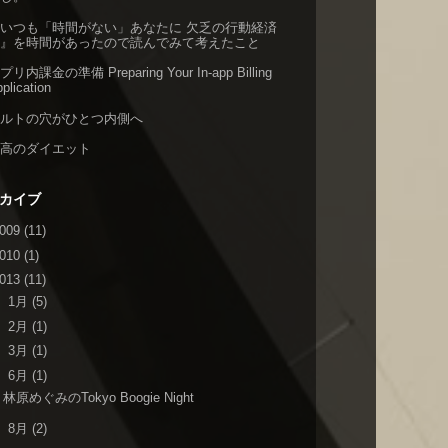
いつも「時間がない」あなたに 欠乏の行動経済
学』を時間があったので読んでみて考えたこと
プリ内課金の準備 Preparing Your In-app Billing
plication
ベルトの穴がひとつ内側へ
至高のダイエット
カイブ
009
(11)
010
(1)
013
(11)
►
1月
(5)
►
2月
(1)
►
3月
(1)
▼
6月
(1)
林原めぐみのTokyo Boogie Night
►
8月
(2)