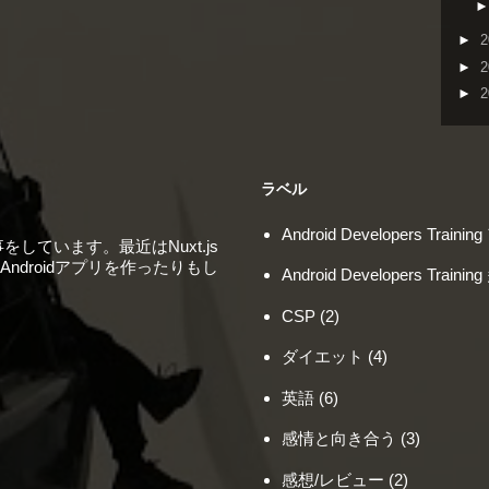
►
2
►
2
►
2
ラベル
Android Developers Trai
しています。最近はNuxt.js
ndroidアプリを作ったりもし
Android Developers Tra
CSP
(2)
ダイエット
(4)
英語
(6)
感情と向き合う
(3)
感想/レビュー
(2)