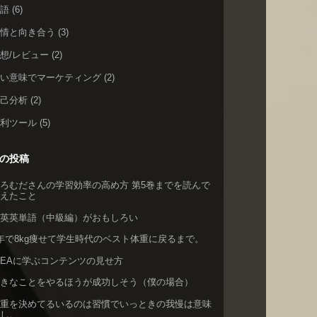
英語
(6)
感情と向き合う
(3)
想/レビュー
(2)
広い意味でマーケティング
(2)
自己分析
(2)
便利ツール
(5)
の投稿
ろむださんの学習効率の高め方 第5巻までを読んで
考えたこと
英英英単語（中級編）がおもしろい
年で8kg痩せて学生時代のベスト体重に戻るまで。
KEAに学ぶコンテンツの見せ方
好きなことをやるほうが成功しそう（僕の場合）
体重を決めてるいるのは習慣でいっときの我慢は意味
なし。