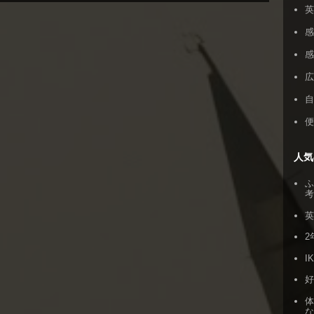
感
人気
ふ
2
I