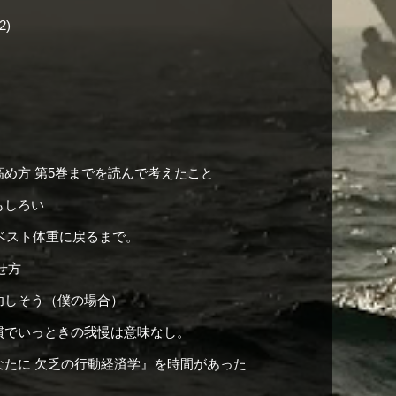
2)
め方 第5巻までを読んで考えたこと
もしろい
のベスト体重に戻るまで。
せ方
功しそう（僕の場合）
慣でいっときの我慢は意味なし。
なたに 欠乏の行動経済学』を時間があった