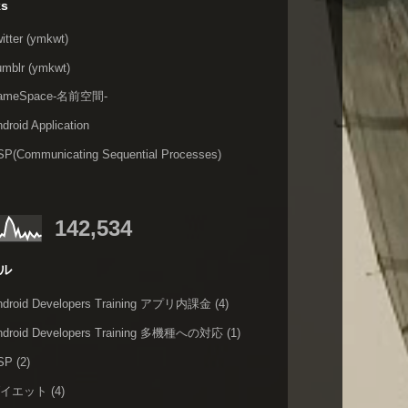
ks
itter (ymkwt)
umblr (ymkwt)
ameSpace-名前空間-
droid Application
SP(Communicating Sequential Processes)
142,534
ル
ndroid Developers Training アプリ内課金
(4)
ndroid Developers Training 多機種への対応
(1)
SP
(2)
ダイエット
(4)