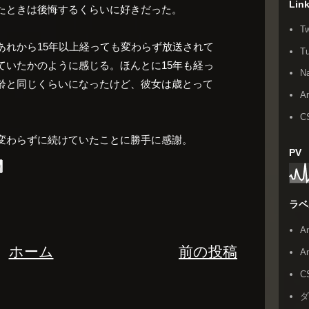
Lin
たときは後悔するくらいに好きだった。
Tw
あれから15年以上経っても変わらず放送されて
T
ていたかのように感じる。ほんとに15年も経っ
N
齢と同じくらいになったけど、彼女は歳とって
An
C
変わらずに続けていたことに勝手に感謝。
PV
ラベ
A
ホーム
前の投稿
A
C