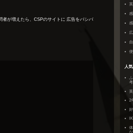
者が増えたら、CSPのサイトに 広告をバシバ
感
人気
ふ
2
I