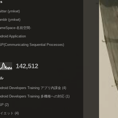
ks
itter (ymkwt)
umblr (ymkwt)
ameSpace-名前空間-
droid Application
SP(Communicating Sequential Processes)
142,512
ル
ndroid Developers Training アプリ内課金
(4)
ndroid Developers Training 多機種への対応
(1)
SP
(2)
ダイエット
(4)