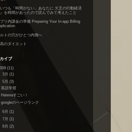
いつも「時間がない」あなたに 欠乏の行動経済
学』を時間があったので読んでみて考えたこと
プリ内課金の準備 Preparing Your In-app Billing
plication
ベルトの穴がひとつ内側へ
至高のダイエット
カイブ
009
(11)
►
3月
(1)
▼
5月
(3)
英語学習
Hatenaすごい！
googleのページランク
►
6月
(1)
►
7月
(1)
►
8月
(2)