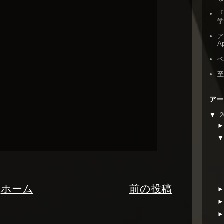
『
ア
Ap
アー
▼
2
ホーム
前の投稿