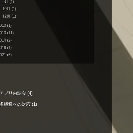
►
9月
(1)
►
10月
(1)
►
12月
(1)
010
(1)
013
(11)
014
(2)
016
(1)
021
(5)
ning アプリ内課金
(4)
ining 多機種への対応
(1)