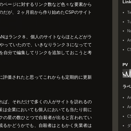
Lin
のページに対するリンク数など色々な要素から
のだが、２ヶ月前から作り始めたCSPのサイト
Tw
T
N
APANはランク８、個人のサイトならほとんどがラ
An
にやっていたので、いきなりランク３になってて
C
のページを自分で編集してリンクを追加しておこうと考
PV
leに評価されたと思ってこれからも定期的に更新
ラベ
A
れば、それだけで多くの人がサイトを訪れるの
A
対策は企業においても個人においても当たり前に
C
クの星の数ひとつで自殺者が出ると言われてい
ジに載るかどうかでも、自殺者はともかく失業者は