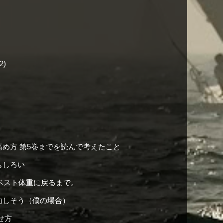
2)
め方 第5巻までを読んで考えたこと
もしろい
のベスト体重に戻るまで。
功しそう（僕の場合）
せ方