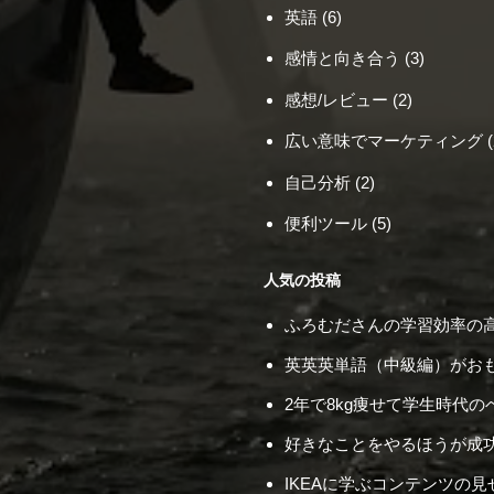
英語
(6)
感情と向き合う
(3)
感想/レビュー
(2)
広い意味でマーケティング
(
自己分析
(2)
便利ツール
(5)
人気の投稿
ふろむださんの学習効率の高
英英英単語（中級編）がお
2年で8kg痩せて学生時代
好きなことをやるほうが成
IKEAに学ぶコンテンツの見