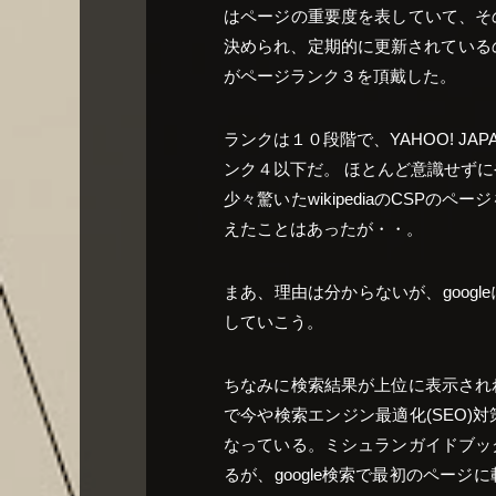
はページの重要度を表していて、そ
決められ、定期的に更新されている
がページランク３を頂戴した。
ランクは１０段階で、YAHOO! J
ンク４以下だ。 ほとんど意識せず
少々驚いたwikipediaのCSP
えたことはあったが・・。
まあ、理由は分からないが、goog
していこう。
ちなみに検索結果が上位に表示され
で今や検索エンジン最適化(SEO)
なっている。ミシュランガイドブッ
るが、google検索で最初のペー