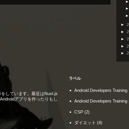
►
2
►
2
►
2
►
2
►
2
ラベル
Android Developers Trai
しています。最近はNuxt.js
ndroidアプリを作ったりもし
Android Developers Tra
CSP
(2)
ダイエット
(4)