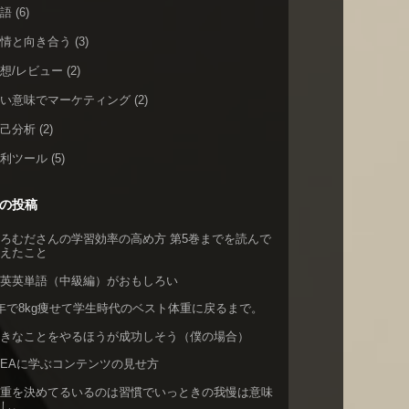
英語
(6)
感情と向き合う
(3)
想/レビュー
(2)
広い意味でマーケティング
(2)
自己分析
(2)
便利ツール
(5)
の投稿
ろむださんの学習効率の高め方 第5巻までを読んで
考えたこと
英英英単語（中級編）がおもしろい
年で8kg痩せて学生時代のベスト体重に戻るまで。
好きなことをやるほうが成功しそう（僕の場合）
KEAに学ぶコンテンツの見せ方
体重を決めてるいるのは習慣でいっときの我慢は意味
なし。